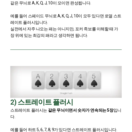
같은 무늬로 A, K, Q, J, 10이 모이면 완성됩니다.
예를 들어 스페이드 무늬로 A, K, Q, J, 10이 모두 있다면 로열 스트
레이트 플러시입니다.
실전에서 자주 나오는 패는 아니지만, 포커 족보를 이해할 때 가
장 위에 있는 최강의 패라고 생각하면 됩니다.
2) 스트레이트 플러시
스트레이트 플러시는
같은 무늬이면서 숫자가 연속되는 5장
입니
다.
예를 들어 하트 5, 6, 7, 8, 9가 있다면 스트레이트 플러시입니다.