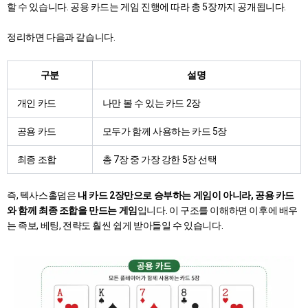
할 수 있습니다. 공용 카드는 게임 진행에 따라 총 5장까지 공개됩니다.
정리하면 다음과 같습니다.
구분
설명
개인 카드
나만 볼 수 있는 카드 2장
공용 카드
모두가 함께 사용하는 카드 5장
최종 조합
총 7장 중 가장 강한 5장 선택
즉, 텍사스홀덤은
내 카드 2장만으로 승부하는 게임이 아니라, 공용 카드
와 함께 최종 조합을 만드는 게임
입니다. 이 구조를 이해하면 이후에 배우
는 족보, 베팅, 전략도 훨씬 쉽게 받아들일 수 있습니다.