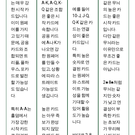
는 매우 강
A-K, A-Q, K-
같은 무늬
예를 들어
한 시작 카
Q 같은 조합
의 높은 카
10-J, J-Q,
드입니다.
은 좋은 시
드는 좋은
Q-K 같은 카
이미 원페
작 카드에
시작 카드
드는 연결
어를 가지
속합니다.
입니다.
성이 좋은
고 있기 때
공용 카드
다만 같은
카드입니
문에, 공용
에 A나 K가
무늬라는
다.
카드와 조
나오면 강
이유만으로
특히 높은
합되면 트
한 원페어
무조건 좋
숫자로 연
리플, 풀하
를 만들 수
은 카드는
결된 카드
우스, 포카
있고, 상황
아닙니다.
는 원페어
드로 발전
에 따라 스
와 스트레
할 가능성
트레이트
2♣ 8♣처럼
이트 가능
도 있습니
가능성도
무늬는 같
성을 함께
다.
생깁니다.
지만 숫자
기대할 수
가 낮고 연
있어 활용
특히 A-A는
높은 카드
결성이 부
도가 높습
홀덤에서
는 아무 족
족한 카드
니다.
가장 강한
보가 완성
는 초보자
시작 카드
되지 않았
가 무리해
반대로 2-8,