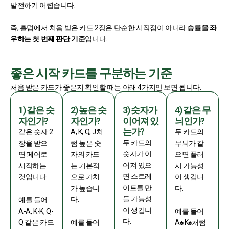
발전하기 어렵습니다.
즉, 홀덤에서 처음 받은 카드 2장은 단순한 시작점이 아니라
승률을 좌
우하는 첫 번째 판단 기준
입니다.
좋은 시작 카드를 구분하는 기준
처음 받은 카드가 좋은지 확인할 때는 아래 4가지만 보면 됩니다.
1) 같은 숫
2) 높은 숫
3) 숫자가
4) 같은 무
자인가?
자인가?
이어져 있
늬인가?
는가?
같은 숫자 2
A, K, Q, J처
두 카드의
두 카드의
장을 받으
럼 높은 숫
무늬가 같
숫자가 이
면 페어로
자의 카드
으면 플러
어져 있으
시작하는
는 기본적
시 가능성
면 스트레
것입니다.
으로 가치
이 생깁니
이트를 만
가 높습니
다.
들 가능성
다.
예를 들어
이 생깁니
A-A, K-K, Q-
예를 들어
다.
Q 같은 카드
예를 들어
A♠ K♠처럼