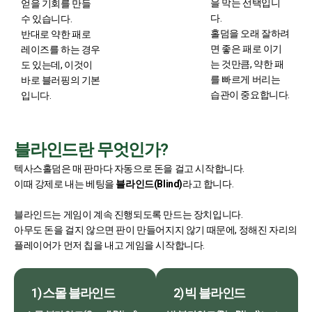
을 막는 선택입니
얻을 기회를 만들
다.
수 있습니다.
홀덤을 오래 잘하려
반대로 약한 패로
면 좋은 패로 이기
레이즈를 하는 경우
는 것만큼, 약한 패
도 있는데, 이것이
를 빠르게 버리는
바로 블러핑의 기본
습관이 중요합니다.
입니다.
블라인드란 무엇인가?
텍사스홀덤은 매 판마다 자동으로 돈을 걸고 시작합니다.
이때 강제로 내는 베팅을
블라인드(Blind)
라고 합니다.
블라인드는 게임이 계속 진행되도록 만드는 장치입니다.
아무도 돈을 걸지 않으면 판이 만들어지지 않기 때문에, 정해진 자리의
플레이어가 먼저 칩을 내고 게임을 시작합니다.
1) 스몰 블라인드
2) 빅 블라인드