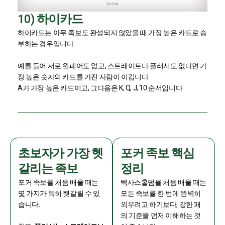
10) 하이카드
하이카드는 아무 족보도 완성되지 않았을 때 가장 높은 카드로 승
부하는 경우입니다.
예를 들어 서로 원페어도 없고, 스트레이트나 플러시도 없다면 가
장 높은 숫자의 카드를 가진 사람이 이깁니다.
A가 가장 높은 카드이고, 그다음은 K, Q, J, 10 순서입니다.
초보자가 가장 헷
포커 족보 핵심
갈리는 족보
정리
포커 족보를 처음 배울 때는
텍사스홀덤을 처음 배울 때는
몇 가지가 특히 헷갈릴 수 있
모든 족보를 한 번에 완벽히
습니다.
외우려고 하기보다, 강한 패
의 기준을 먼저 이해하는 것