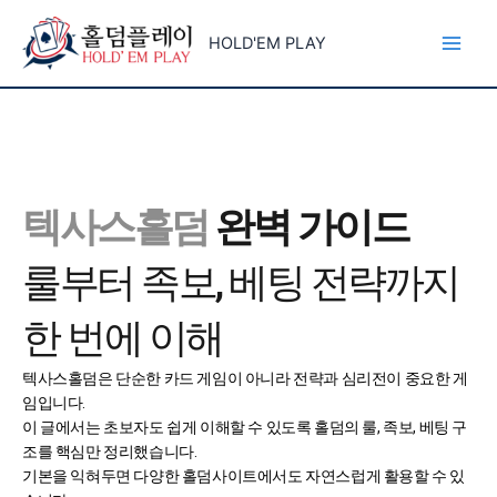
콘
텐
HOLD'EM PLAY
츠
로
건
너
뛰
기
텍사스홀덤
완벽 가이드
룰부터 족보, 베팅 전략까지
한 번에 이해
텍사스홀덤은 단순한 카드 게임이 아니라 전략과 심리전이 중요한 게
임입니다.
이 글에서는 초보자도 쉽게 이해할 수 있도록 홀덤의 룰, 족보, 베팅 구
조를 핵심만 정리했습니다.
기본을 익혀두면 다양한 홀덤사이트에서도 자연스럽게 활용할 수 있