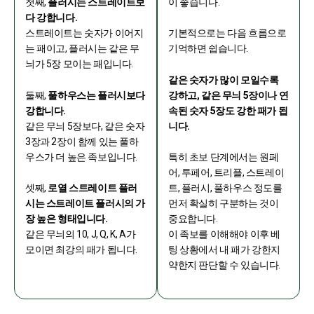
이 좋습니다.
첫째,
플러시는 스트레이트보
다 강합니다.
스트레이트는 숫자가 이어지
기본적으로는 다음 흐름으로
는 패이고, 플러시는 같은 무
기억하면 쉽습니다.
늬가 5장 모이는 패입니다.
같은 숫자가 많이 모일수록
둘째,
풀하우스는 플러시보다
강하고, 같은 무늬 5장이나 연
강합니다.
속된 숫자 5장도 강한 패가 됩
같은 무늬 5장보다, 같은 숫자
니다.
3장과 2장이 함께 있는 풀하
우스가 더 높은 족보입니다.
특히 초보 단계에서는 원페
어, 투페어, 트리플, 스트레이
셋째,
로열 스트레이트 플러
트, 플러시, 풀하우스 정도를
시는 스트레이트 플러시의 가
먼저 확실히 구분하는 것이
장 높은 형태입니다.
중요합니다.
같은 무늬의 10, J, Q, K, A가
이 족보를 이해해야 이후 베
모이면 최강의 패가 됩니다.
팅 상황에서 내 패가 강한지
약한지 판단할 수 있습니다.