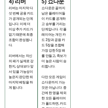
4) 리버
5) 쇼다운
리버는 마지막 다
쇼다운은 끝까지
섯 번째 공용 카드
남은 플레이어들
가 공개되는 단계
이 카드를 공개하
입니다. 이제 더
고 승부를 가리는
이상 추가 카드가
단계입니다. 각 플
없기 때문에 최종
레이어는 개인 카
조합이 완성됩니
드 2장과 공용 카
다.
드 5장을 조합해
가장 강한 5장 패
를 만들고, 족보가
리버에서는 자신
더 높은 사람이 승
의 패가 실제로 강
리합니다.
한지, 상대보다 앞
서 있을 가능성이
높은지 판단한 뒤
다만 모든 게임이
마지막 베팅을 하
쇼다운까지 가는
게 됩니다.
것은 아닙니다. 중
간에 한 명을 제외
한 모든 플레이어
가 폴드하면, 카드