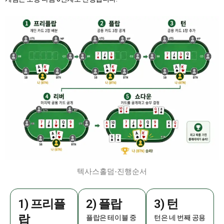
텍사스홀덤-진행순서
1) 프리플
2) 플랍
3) 턴
랍
플랍은 테이블 중
턴은 네 번째 공용